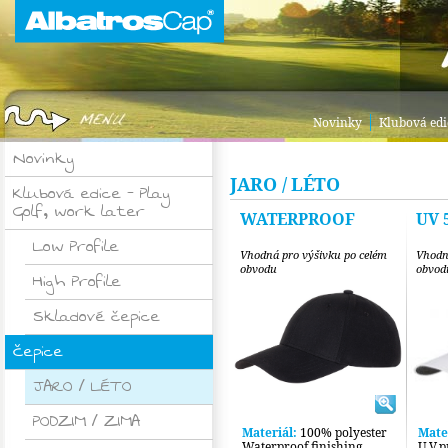
|
Novinky
Klubová edic
Novinky
JARO / LÉTO
Klubová edice – Play
Golf, work later
WATERPROOF
UV 
Low Profile
Vhodná pro výšivku po celém
Vhodn
obvodu
obvod
High Profile
Skladové čepice
Čepice
JARO / LÉTO
PODZIM / ZIMA
Materiál:
100% polyester
Mate
Waterproof finishing
U.V.p