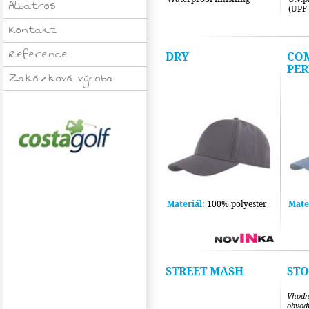
Albatros
(UPF
Kontakt
Reference
DRY
CO
PE
Zakázková výroba
Materiál:
100% polyester
Mate
STREET MASH
STO
Vhodn
obvod