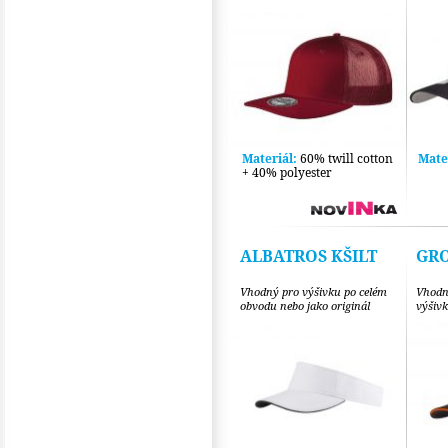
Materiál:
60% twill cotton
Mate
+ 40% polyester
ALBATROS KŠILT
GR
Vhodný pro výšivku po celém
Vhodné
obvodu nebo jako originál
výšiv